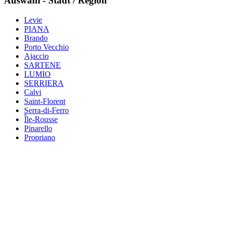
Auswahl - Stadt / Region
Levie
PIANA
Brando
Porto Vecchio
Ajaccio
SARTENE
LUMIO
SERRIERA
Calvi
Saint-Florent
Serra-di-Ferro
Île-Rousse
Pinarello
Propriano