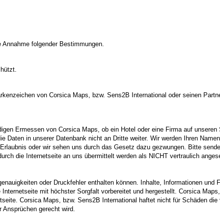
lose Annahme folgender Bestimmungen.
hützt.
kenzeichen von Corsica Maps, bzw. Sens2B International oder seinen Partne
ändigen Ermessen von Corsica Maps, ob ein Hotel oder eine Firma auf unseren
 die Daten in unserer Datenbank nicht an Dritte weiter. Wir werden Ihren Nam
 Erlaubnis oder wir sehen uns durch das Gesetz dazu gezwungen. Bitte senden 
durch die Internetseite an uns übermittelt werden als NICHT vertraulich ange
Ungenauigkeiten oder Druckfehler enthalten können. Inhalte, Informationen un
Internetseite mit höchster Sorgfalt vorbereitet und hergestellt. Corsica Maps,
seite. Corsica Maps, bzw. Sens2B International haftet nicht für Schäden die 
er Ansprüchen gerecht wird.